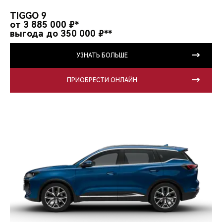
CHERY REMOTE
TIGGO 9
от 3 885 000 ₽*
CHERY И СПОРТ
выгода до 350 000 ₽**
НАШИ МЕРОПРИЯТИЯ
УЗНАТЬ БОЛЬШЕ
ВИДЕООБЗОРЫ
ПРИОБРЕСТИ ОНЛАЙН
CHERY ДЛЯ ДЕТЕЙ