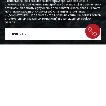
и использованием cookies вашего браузера. Cookies можно
отключить в любой момент в настройках браузера. Для обеспечения
оптимальной работы и улучшения пользовательского опыта на сайте
могут использоваться системы веб-аналитики (в том числе
СПЕЦПРЕДЛОЖЕНИЯ
Яндекс.Метрика). Продолжая использование сайта, Вы соглашаетесь
с применением указанных технологий и размещением cookie-
файлов.
ЗАПИСЬ НА ТЕСТ-ДРАЙВ
ПРИНЯТЬ
РАСЧЕТ КРЕДИТА
ОТКРЫТИЕ ВЕЛОСЕЗОНА В CHERY
CHERY в России продолжает расширять границы
городской мобильности и выходит за рамки привычного
автомобильного формата. На старте нового сезона
бренд, давно зарекомендовавший себя как