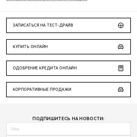
CHERY REMOTE
CHERY И СПОРТ
ЗАПИСАТЬСЯ НА ТЕСТ-ДРАЙВ
НАШИ МЕРОПРИЯТИЯ
КУПИТЬ ОНЛАЙН
ВИДЕООБЗОРЫ
CHERY ДЛЯ ДЕТЕЙ
ОДОБРЕНИЕ КРЕДИТА ОНЛАЙН
КОРПОРАТИВНЫЕ ПРОДАЖИ
ПОДПИШИТЕСЬ НА НОВОСТИ: