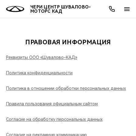
ЧЕРИ ЦЕНТР ШУВАЛОВО-
МОТОРС КАД
ПРАВОВАЯ ИНФОРМАЦИЯ
ОНЛАЙН СЕРВИСЫ
ПОКУПАТЕЛЯМ
ВЛАДЕЛЬЦАМ
О КОМПАНИИ
МИР CHERY
МОДЕЛИ
АКЦИИ
Реквизиты ООО «Шувалово-КАД»
ВЫБОР И ПОКУПКА
СЕРВИС
АКСЕССУАРЫ
ВЫГОДЫ И АКЦИИ
ВЫБОР И ПОКУПКА
О НАС
ВСЕ МОДЕЛИ
Политика конфиденциальности
КРЕДИТ И СТРАХОВАНИЕ
ЗАПЧАСТИ И АКСЕССУАРЫ
О БРЕНДЕ
КРЕДИТ
МЫ В СОЦСЕТЯХ
КРОССОВЕРЫ
Политика в отношении обработки персональных данных
ПОДДЕРЖКА
CHERY В СОЦСЕТЯХ
СЕДАНЫ
Правила пользования официальным сайтом
CHERY CONNECT
ЛЮДИ CHERY
НОВИНКИ
Согласие на обработку персональных данных
БЛАГОТВОРИТЕЛЬНОСТЬ
Согласие на рекламную коммуникацию