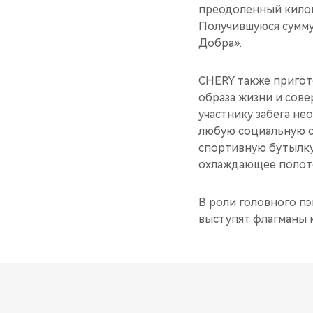
преодоленный килом
Получившуюся сумму
Добра».
CHERY также пригот
образа жизни и сове
участнику забега не
любую социальную с
спортивную бутылку 
охлаждающее полоте
В роли головного п
выступят флагманы 