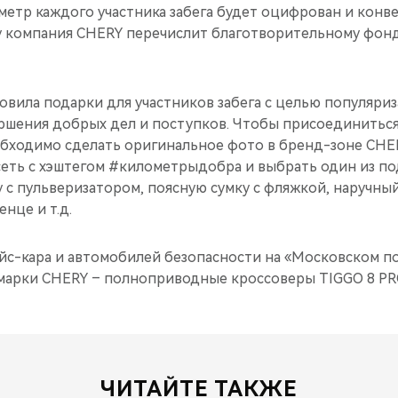
етр каждого участника забега будет оцифрован и конве
 компания CHERY перечислит благотворительному фон
овила подарки для участников забега с целью популяри
ршения добрых дел и поступков. Чтобы присоединиться
обходимо сделать оригинальное фото в бренд-зоне CHER
еть с хэштегом #километрыдобра и выбрать один из по
с пульверизатором, поясную сумку с фляжкой, наручный
нце и т.д.
эйс-кара и автомобилей безопасности на «Московском 
марки CHERY – полноприводные кроссоверы TIGGO 8 PR
ЧИТАЙТЕ ТАКЖЕ