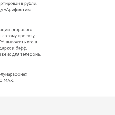
ртирован в рубли.
ду «Арифметика
зации здорового
 к этому проекту,
Y, выложить его в
дарков: бафф,
 кейс для телефона,
полумарафоне»
O MAX.