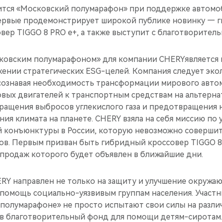
тоится «Московский полумарафон» при поддержке автом
ервые продемонстрирует широкой публике новинку — 
вер TIGGO 8 PRO e+, а также выступит с благотворител
ковским полумарафоном» для компании CHERYявляется
ении стратегических ESG-целей. Компания следует эко
осознавая необходимость трансформации мирового авто
овых двигателей к транспортным средствам на альтерна
кращения выбросов углекислого газа и предотвращения
ия климата на планете. CHERY взяла на себя миссию по
 конъюнктуры в России, которую невозможно совершит
в. Первым призван быть гибридный кроссовер TIGGO 8
продаж которого будет объявлен в ближайшие дни.
RY направлен не только на защиту и улучшение окружаю
омощь социально-уязвивым группам населения. Участни
 полумарафоне» не просто испытают свои силы на разли
д в благотворительный фонд для помощи детям-сиротам