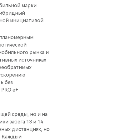
обильной марки
гибридный
ьной инициативой.
 планомерным
логической
мобильного рынка и
тивных источниках
 необратимых
 ускорению
ь без
 PRO e+
щей среды, но и на
ки забега 13 и 14
чных дистанциях, но
. Каждый