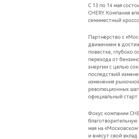
С 13 по 14 мая сос
CHERY. Компания вп
семиместный кроссо
Партнёрство с «Мос
движением в достиж
повестке, глубоко 
перехода от бензин
энергии с целью со
последствий изменен
изменения рыночной
революционных шаго
официальный старт 
Фокус компании CHE
благотворительную п
мая на «Московском
и внесут свой вкла