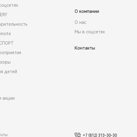
соцсетях
О компании
ERY
О нас
орительность
Мы в соцсетях
emote
 СПОРТ
Контакты
роприятия
зоры
ля детей
и акции
боты:
+7 (812) 313-30-30