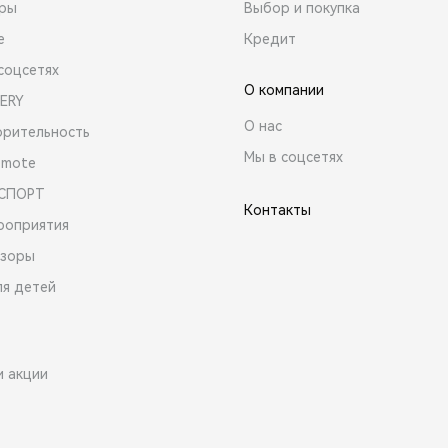
ары
Выбор и покупка
е
Кредит
соцсетях
О компании
ERY
О нас
орительность
Мы в соцсетях
emote
 СПОРТ
Контакты
роприятия
зоры
ля детей
и акции